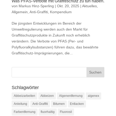
Was PFAS-Verbote mit Graffitischutz zu tun haben.
von
Markus Hinz-Sperling
|
Okt. 20, 2025
|
Aktuelles
,
Allgemein
,
Anti-Graffiti
,
Kompendium
Die jüngsten Entwicklungen im Bereich der
Umweltregulierung werden auch den Markt für
Graffitischutzprodukte in Zukunft noch erheblich
verändern. Die Verbote von PFAS (Per- und
Polyfluoralkylsubstanzen) führen dazu, das bewährte
Graffitischutz-Imprägnierungen, die...
Schlagwörter
Abbeizarbeiten
Abbeizen
Algenentfernung
algenex
Anleitung
Anti-Graffiti
Bitumen
Entlacken
Farbentfernung
fluorhaltig
Fluorosil