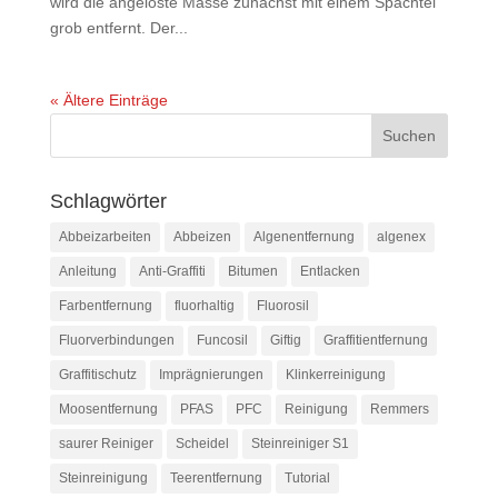
wird die angelöste Masse zunächst mit einem Spachtel
grob entfernt. Der...
« Ältere Einträge
Schlagwörter
Abbeizarbeiten
Abbeizen
Algenentfernung
algenex
Anleitung
Anti-Graffiti
Bitumen
Entlacken
Farbentfernung
fluorhaltig
Fluorosil
Fluorverbindungen
Funcosil
Giftig
Graffitientfernung
Graffitischutz
Imprägnierungen
Klinkerreinigung
Moosentfernung
PFAS
PFC
Reinigung
Remmers
saurer Reiniger
Scheidel
Steinreiniger S1
Steinreinigung
Teerentfernung
Tutorial