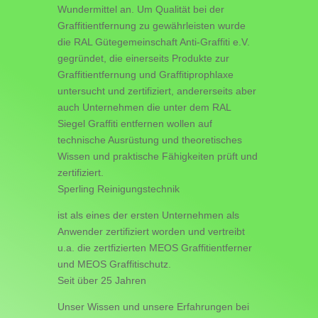
Wundermittel an. Um Qualität bei der
Graffitientfernung zu gewährleisten wurde
die RAL Gütegemeinschaft Anti-Graffiti e.V.
gegründet, die einerseits Produkte zur
Graffitientfernung und Graffitiprophlaxe
untersucht und zertifiziert, andererseits aber
auch Unternehmen die unter dem RAL
Siegel Graffiti entfernen wollen auf
technische Ausrüstung und theoretisches
Wissen und praktische Fähigkeiten prüft und
zertifiziert.
Sperling Reinigungstechnik
ist als eines der ersten Unternehmen als
Anwender zertifiziert worden und vertreibt
u.a. die zertfizierten MEOS Graffitientferner
und MEOS Graffitischutz.
Seit über 25 Jahren
Unser Wissen und unsere Erfahrungen bei