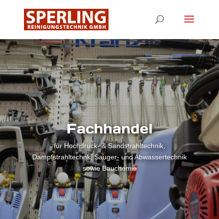
Fachhandel
für Hochdruck- & Sandstrahltechnik,
Dampfstrahltechnk, Sauger- und Abwassertechnik
sowie Bauchemie